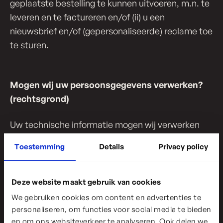
geplaatste bestelling te kunnen uitvoeren, m.n. te
leveren en te factureren en/of (ii) u een
nieuwsbrief en/of (gepersonaliseerde) reclame toe
te sturen.
Mogen wij uw per­soons­ge­ge­vens verwerken?
(rechtsgrond)
Uw technische informatie mogen wij verwerken
omdat u enerzijds hiervoor toestemming geeft via
Toestemming
Details
Privacy policy
de ‘cookie’-banner en anderzijds omdat het
kadert in ons gerechtvaardigd belang om onze
Website en dienstverlening voortdurend te
Deze website maakt gebruik van cookies
verbeteren.
We gebruiken cookies om content en advertenties te
personaliseren, om functies voor social media te bieden
Uw identiteitsgegevens en uw bestelde producten
en om ons websiteverkeer te analyseren. Ook delen we