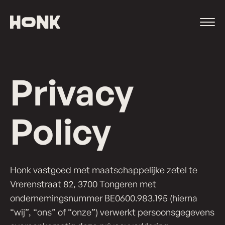
Ga
rechtstreeks
naar
de
inhoud
van
Privacy
deze
website
Policy
Honk vastgoed met maatschappelijke zetel te
Vrerenstraat 82, 3700 Tongeren met
ondernemingsnummer BE0600.983.195 (hierna
“wij”, “ons” of “onze”) verwerkt persoonsgegevens