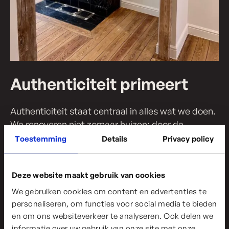
Authenticiteit primeert
Authenticiteit staat centraal in alles wat we doen.
We renoveren niet zomaar huizen; door de
bestaande charme en het unieke karakter van elke
Toestemming
Details
Privacy policy
woning te respecteren, maken we ze beter dan
nieuw. Onze aanpak zorgt ervoor dat elke woning
Deze website maakt gebruik van cookies
niet alleen voldoet aan de hedendaagse normen,
maar ook zijn unieke charme behoudt. Een honk is
We gebruiken cookies om content en advertenties te
niet zomaar een woning, het is een huis met een
personaliseren, om functies voor social media te bieden
en om ons websiteverkeer te analyseren. Ook delen we
verhaal.
informatie over uw gebruik van onze site met onze