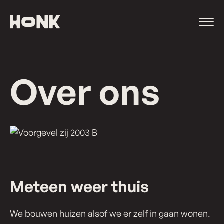
Ga
rechtstreeks
naar
de
inhoud
van
Over
ons
deze
website
Meteen weer thuis
We bouwen huizen alsof we er zelf in gaan wonen.