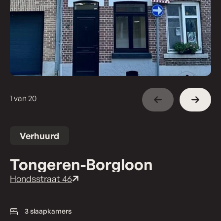
1 van 20
Verhuurd
Tongeren-Borgloon
Hondsstraat 46
3 slaapkamers