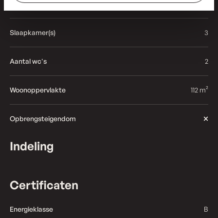
Badkamer(s)
1
Slaapkamer(s)
3
Aantal wc's
2
Woonoppervlakte
112 m²
Opbrengsteigendom
Indeling
Certificaten
Energieklasse
B