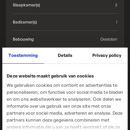
Slaapkamer(s)
3
Badkamer(s)
1
Bebouwing
Gesloten
Toestemming
Details
Privacy policy
Renovatieplicht
Beschikbaarheid
Verhuurd
Deze website maakt gebruik van cookies
We gebruiken cookies om content en advertenties te
personaliseren, om functies voor social media te bieden
Je bent te laat!
en om ons websiteverkeer te analyseren. Ook delen we
informatie over uw gebruik van onze site met onze
Helaas is dit prachtig gerenoveerde herenhuis in
partners voor social media, adverteren en analyse. Deze
partners kunnen deze gegevens combineren met
het centrum van Tongeren al verhuurd!
andere informatie die u aan ze heeft verstrekt of die ze