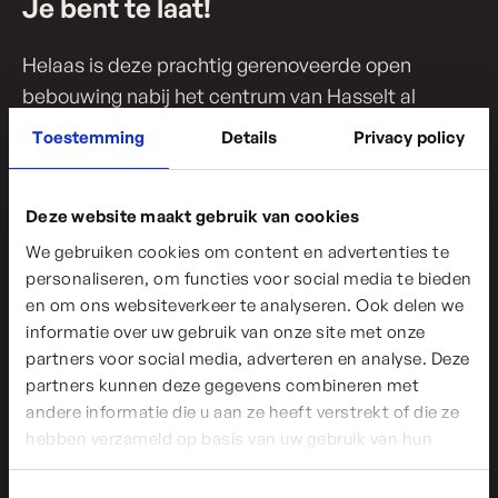
Je bent te laat!
Helaas is deze prachtig gerenoveerde open
bebouwing nabij het centrum van Hasselt al
verkocht!
Toestemming
Details
Privacy policy
Maar geen zorgen, we hebben altijd nieuwe en
opwindende projecten in de pijplijn! Wil je op de
Deze website maakt gebruik van cookies
hoogte blijven van de laatste updates en
We gebruiken cookies om content en advertenties te
exclusieve aanbiedingen? Volg ons dan op
personaliseren, om functies voor social media te bieden
en om ons websiteverkeer te analyseren. Ook delen we
Facebook en Instagram via de links onderaan deze
informatie over uw gebruik van onze site met onze
pagina.
partners voor social media, adverteren en analyse. Deze
partners kunnen deze gegevens combineren met
Mis geen enkele kans om jouw droomhonk te
andere informatie die u aan ze heeft verstrekt of die ze
vinden!
hebben verzameld op basis van uw gebruik van hun
services.